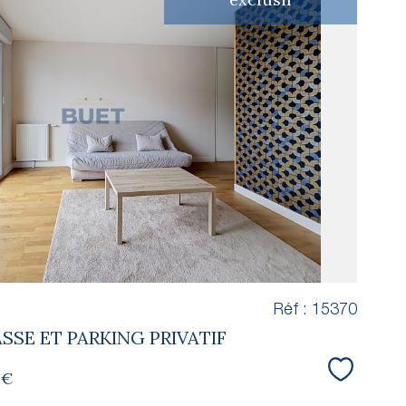
voir le
bien
Réf : 15370
SSE ET PARKING PRIVATIF
 €
Sélectio