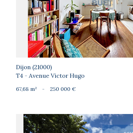
bien
Dijon (21000)
T4 - Avenue Victor Hugo
67,68 m²
-
250 000 €
so