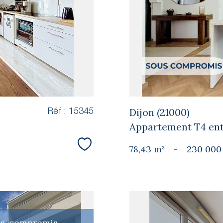
Dijon (21000)
Réf : 15345
Appartement T4 ent
78,43 m²
-
230 000
Sélectionner
us-compromis