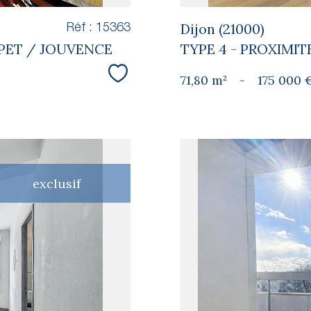
Dijon (21000)
Réf : 15363
APET / JOUVENCE
TYPE 4 - PROXIMI
71,80 m²
-
175 000 
Sélectionner
exclusif