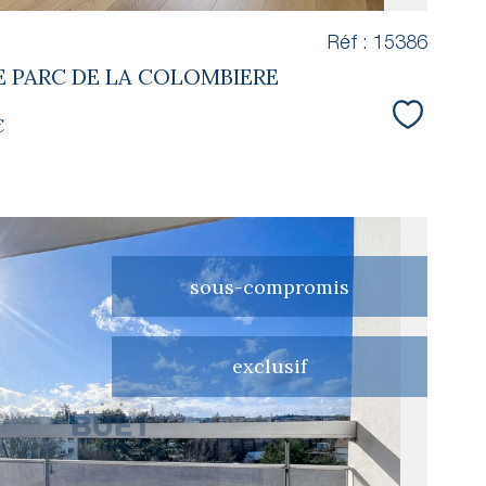
Réf : 15386
TE PARC DE LA COLOMBIERE
€
Sélectio
sous-compromis
exclusif
voir le
bien