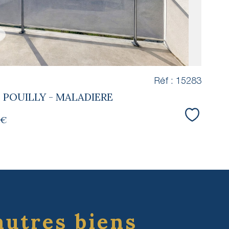
Réf : 15283
 POUILLY - MALADIERE
 €
Sélectio
autres biens