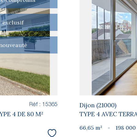
exclusif
nouveauté
Dijon (21000)
Réf : 15365
YPE 4 DE 80 M²
TYPE 4 AVEC TERRA
66,65 m²
-
198 000
Sélectionner