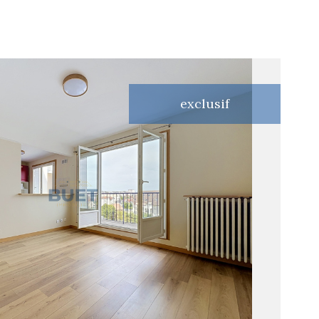
exclusif
voir le
bien