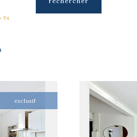
rechercher
T4
n
exclusif