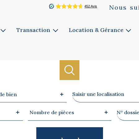
Nous
su
Transaction
Location & Gérance
Vente
Louer
ie
Faites estimer
Faites gérer
Notre service
Notre service
Biens vendus
Ville
de bien
Nombre
Référen
Nombre de pièces
de
pièces