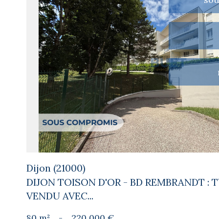
voir le
bien
Dijon (21000)
DIJON TOISON D'OR - BD REMBRANDT : T
VENDU AVEC...
80 m²
-
220 000 €