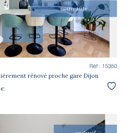
bien
nouveauté
Réf : 15350
ièrement rénové proche gare Dijon
 €
Sélectio
exclusif