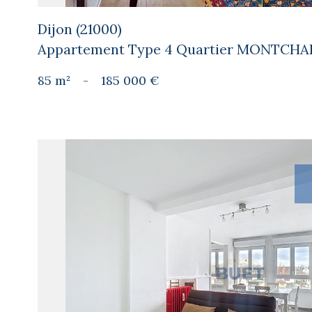
Dijon (21000)
Appartement Type 4 Quartier MONTCH
85 m²
-
185 000 €
voir le
bien