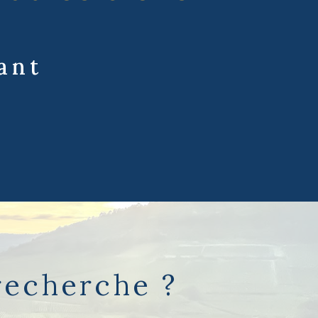
ant
é
recherche ?