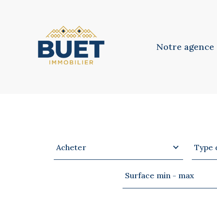
Notre agence
Notre équipe
Notre philosoph
Type
Type
VOTRE
RECHERCHE
Acheter
Type 
d'offre
de
bien
Surface
Surface min - max
min
-
max