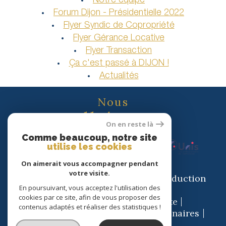
Notre équipe
Forum Dijon - Présidentielle 2022
Flyer Syndic de Copropriété
Flyer Gérance Locative
Flyer Transaction
Ça c'est passé à DIJON !
Actualités
Nous
adhérons
On en reste là
Comme beaucoup, notre site
utilise les cookies
On aimerait vous accompagner pendant
votre visite.
© 2026 | Tous droits réservés | Traduction
En poursuivant, vous acceptez l'utilisation des
powered by Google |
cookies par ce site, afin de vous proposer des
Nos honoraires
Plan du site
contenus adaptés et réaliser des statistiques !
Mentions légales
Admin
Partenaires
Politique RGPD
Cookies