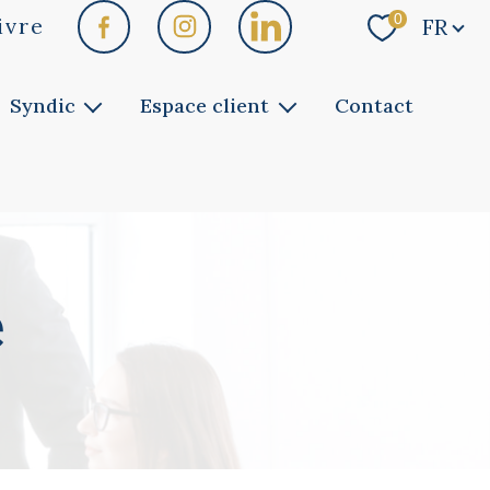
Langue
0
ivre
FR
Syndic
Espace client
Contact
Faites gérer
Vous êtes copropriétaire
Notre service
Vous êtes bailleur
Vous êtes locataire
e