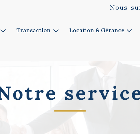
Nous
su
Transaction
Location & Gérance
Vente
Louer
ie
Faites estimer
Faites gérer
Notre service
Notre service
Biens vendus
Notre servic