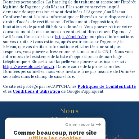
Données personnelles. La base légale du traitement repose sur l'intérêt
légitime de l'Agence / du Réseau. Elles sont conservées jusqu'à
demande de suppression et sont destinées à l'Agence / au Réseau.
Conformément à la loi « informatique et libertés », vous disposez des
droits d’accès, de rectification, d’effacement, d’opposition, de
limitation et de portabilité de vos données. Vous pouvez retirer votre
consentement à tout moment en contactant directement l’Agence /
Le Réseau. Consultez le site
https://cnil.fr/fr
pour plus d’informations
sur vos droits. Si vous estimez, après avoir contacté l'Agence / le
Réseau, que vos droits « Informatique et Libertés » ne sont pas
respectés, vous pouvez adresser une réclamation à la CNIL. Nous vous
informons de l’existence de la liste d'opposition au démarchage
téléphonique « Bloctel », sur laquelle vous pouvez vous inscrire ici :
https://www.bloctel.gouv.fr
. Dans le cadre de la protection des
Données personnelles, nous vous invitons à ne pas inscrire de Données
sensibles dans le champ de saisie libre.
Ce site est protégé par reCAPTCHA, les
Politiques de Confidentialité
et es
Conditions d'utilisation
de Google s'appliquent.
Nous
adhérons
On en reste là
Comme beaucoup, notre site
utilise les cookies