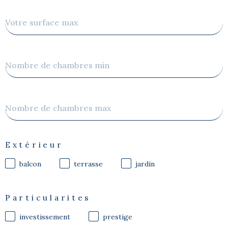
Surface
max
Nombre
de
chambres
min
Nombre
de
chambres
max
Extérieur
balcon
terrasse
jardin
Particularites
investissement
prestige