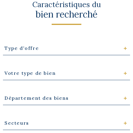
Caractéristiques du
bien recherché
Type
Type d'offre
d'offre
Type
Votre type de bien
de
bien
Département
Département des biens
des
biens
Secteurs
Secteurs