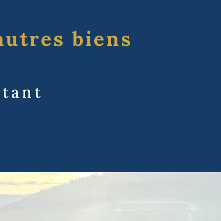
autres biens
tant
é