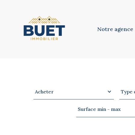
Notre agence
Notre équipe
Notre philosoph
Type
Type
VOTRE
RECHERCHE
Acheter
Type 
d'offre
de
bien
Surface
Surface min - max
min
-
max