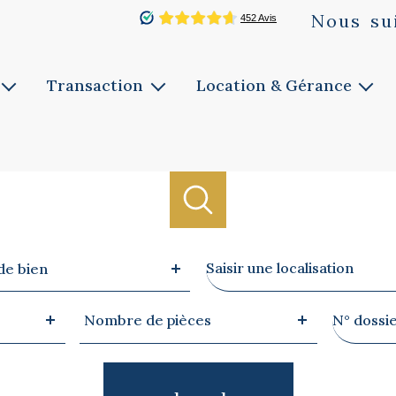
Nous
su
Transaction
Location & Gérance
Vente
Louer
ie
Faites estimer
Faites gérer
Notre service
Notre service
Biens vendus
Ville
de bien
Nombre
Référen
Nombre de pièces
de
pièces