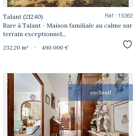
Talant (21240)
Réf : 15362
Rare à Talant - Maison familiale au calme sur
terrain exceptionnel...
232,20 m²
-
490 000 €
Sél
exclusif
voir le
bien