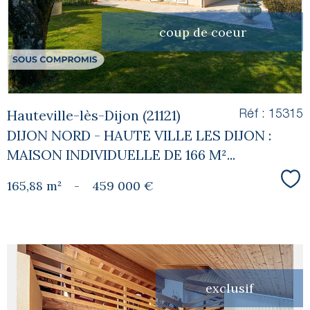
bien
coup de coeur
Hauteville-lès-Dijon (21121)
Réf : 15315
DIJON NORD - HAUTE VILLE LES DIJON :
MAISON INDIVIDUELLE DE 166 M²...
165,88 m²
-
459 000 €
Sél
exclusif