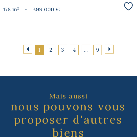
178 m²
-
399 000 €
Sél
1
2
3
4
...
9
Mais aussi
nous pouvons vous
proposer d'autres
biens