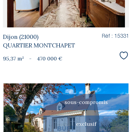
Dijon (21000)
Réf : 15331
QUARTIER MONTCHAPET
95,37 m²
-
470 000 €
Sél
sous-compromis
voir le
exclusif