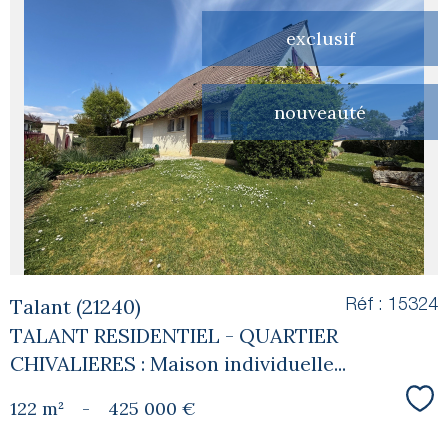
exclusif
voir le
nouveauté
bien
Talant (21240)
Réf : 15324
TALANT RESIDENTIEL - QUARTIER
CHIVALIERES : Maison individuelle...
122 m²
-
425 000 €
Sél