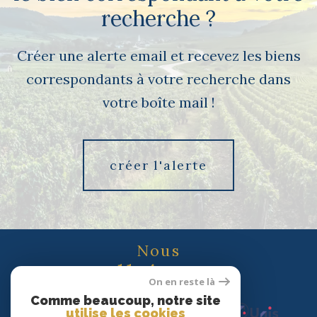
recherche ?
Créer une alerte email et recevez les biens
correspondants à votre recherche dans
votre boîte mail !
créer l'alerte
Nous
adhérons
On en reste là
Comme beaucoup, notre site
utilise les cookies