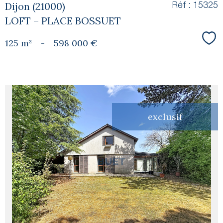
Dijon (21000)
Réf : 15325
LOFT – PLACE BOSSUET
125 m²
-
598 000 €
Sél
exclusif
voir le
bien