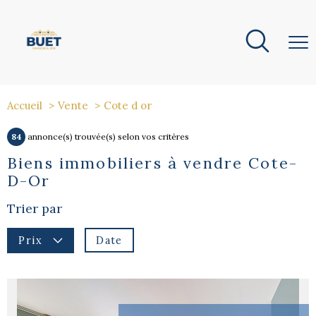
Accueil
Vente
Cote d or
84
annonce(s) trouvée(s) selon vos critères
Biens immobiliers à vendre Cote-
D-Or
Trier par
Date
Prix