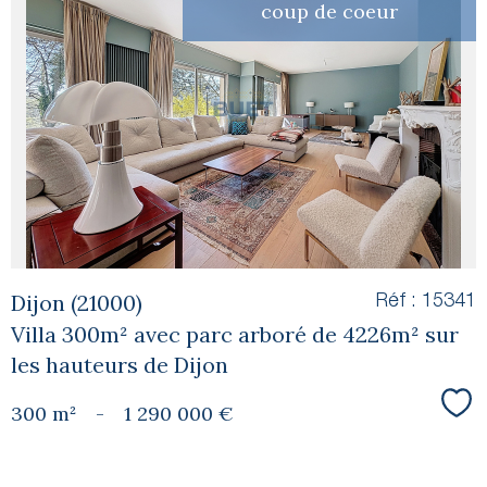
coup de coeur
voir le
bien
Dijon (21000)
Réf : 15341
Villa 300m² avec parc arboré de 4226m² sur
les hauteurs de Dijon
300 m²
-
1 290 000 €
Sél