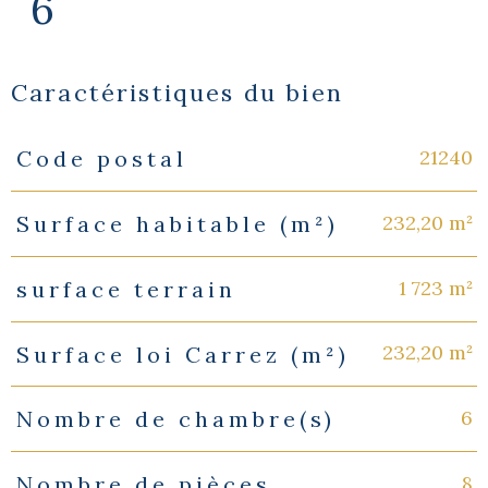
6
Caractéristiques du bien
21240
Code postal
Caractéristiques
Valeurs
232,20 m²
Surface habitable (m²)
1 723 m²
surface terrain
232,20 m²
Surface loi Carrez (m²)
6
Nombre de chambre(s)
8
Nombre de pièces