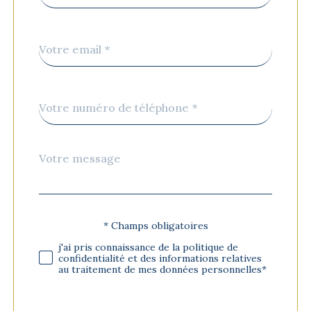
par
défaut
email
*
Téléphone
*
Message
Fieldset
*
par
défaut
* Champs obligatoires
Validation
j'ai pris connaissance de la politique de
confidentialité et des informations relatives
au traitement de mes données personnelles*
Validation