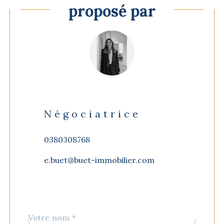
proposé par
Négociatrice
0380308768
e.buet@buet-immobilier.com
Nom
Fieldset
*