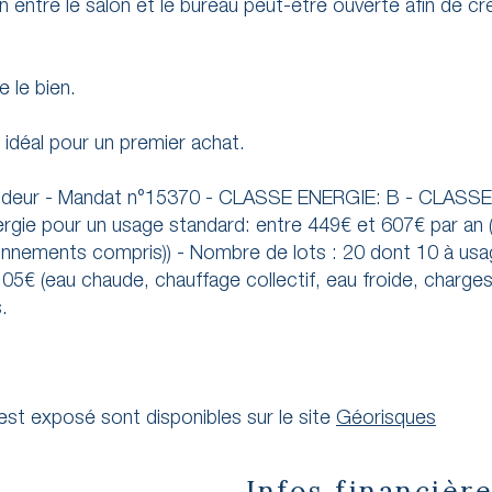
 entre le salon et le bureau peut-être ouverte afin de cr
 le bien.
t idéal pour un premier achat.
vendeur - Mandat n°15370 - CLASSE ENERGIE: B - CLASS
gie pour un usage standard: entre 449€ et 607€ par an (
nnements compris)) - Nombre de lots : 20 dont 10 à us
105€ (eau chaude, chauffage collectif, eau froide, charge
.
 est exposé sont disponibles sur le site
Géorisques
Infos financièr