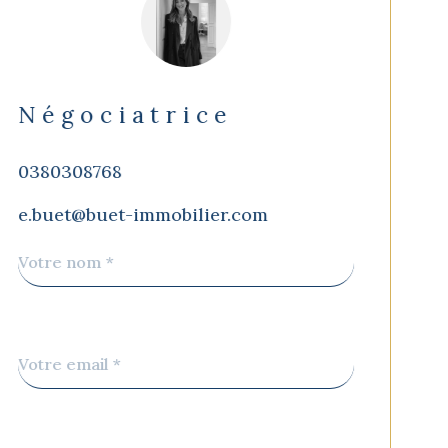
Négociatrice
0380308768
e.buet@buet-immobilier.com
Nom
Fieldset
*
par
défaut
email
*