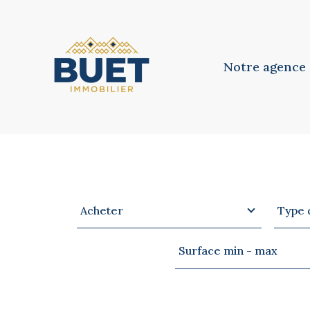
Notre agence
Notre équipe
Notre philosoph
Type
Type
VOTRE
RECHERCHE
Acheter
Type 
d'offre
de
bien
Surface
Surface min - max
min
-
max