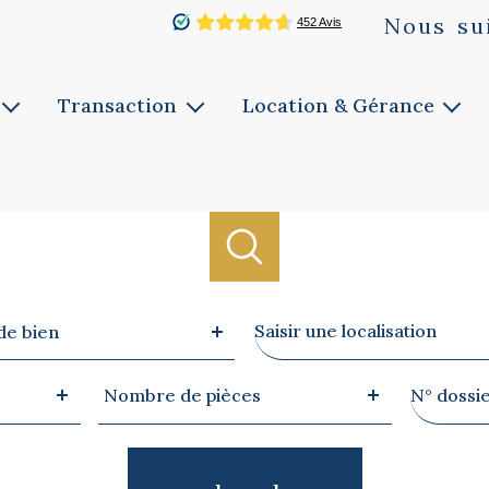
Nous
su
Transaction
Location & Gérance
Vente
Louer
ie
Faites estimer
Faites gérer
Notre service
Notre service
Biens vendus
Ville
de bien
Nombre
Référen
Nombre de pièces
de
pièces