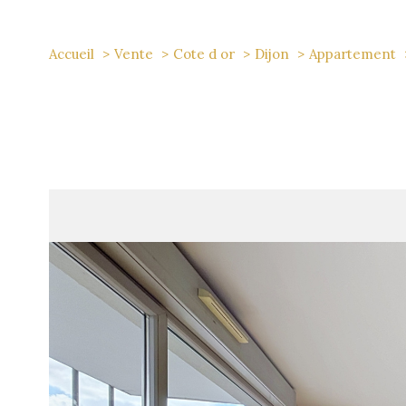
Accueil
Vente
Cote d or
Dijon
Appartement