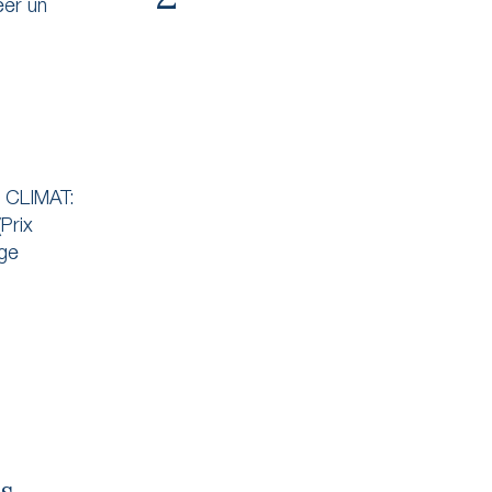
éer un
E CLIMAT:
Prix
age
s
es