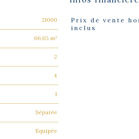
21000
Prix de vente h
Caractéristiques
Valeurs
inclus
66,65 m²
2
4
1
Séparée
Equipée