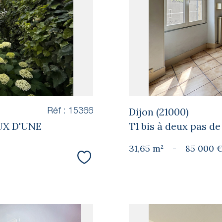
Dijon (21000)
Réf : 15366
UX D'UNE
T1 bis à deux pas de
31,65 m²
-
85 000 
Sélectionner