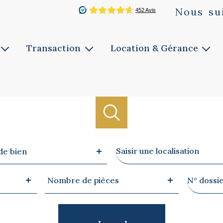
Nous
su
Transaction
Location & Gérance
Vente
Louer
ie
Faites estimer
Faites gérer
Notre service
Notre service
Biens vendus
Ville
de bien
Nombre
Référen
Nombre de pièces
de
pièces