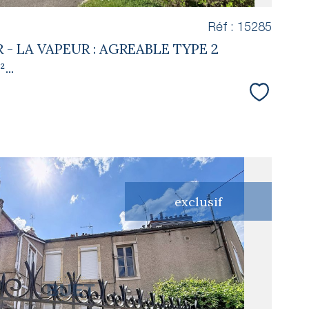
Réf : 15285
 - LA VAPEUR : AGREABLE TYPE 2
..
Sélectio
exclusif
voir le
bien