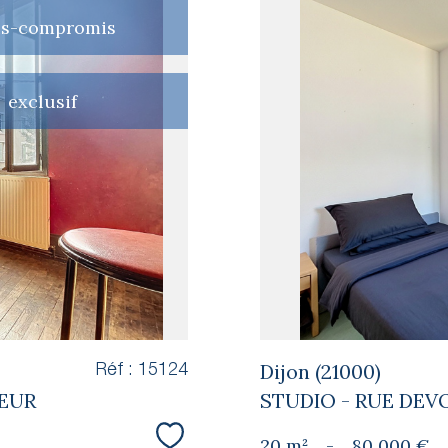
us-compromis
exclusif
Dijon (21000)
Réf : 15124
SEUR
STUDIO - RUE DEV
20 m²
-
80 000 €
Sélectionner