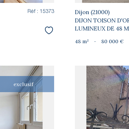
Dijon (21000)
Réf : 15373
DIJON TOISON D'OR
LUMINEUX DE 48 M².
Sélectionner
48 m²
-
80 000 €
exclusif