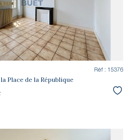
bien
Réf : 15376
 la Place de la République
€
Sélectio