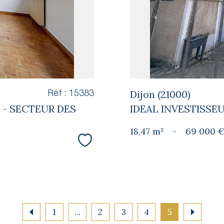
Dijon (21000)
Réf : 15383
 - SECTEUR DES
IDEAL INVESTISSE
18,47 m²
-
69 000 
Sélectionner
1
...
2
3
4
5