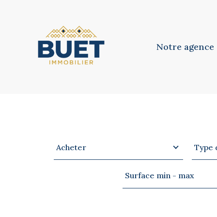
Notre agence
Notre équipe
Notre philosoph
Type
Type
VOTRE
RECHERCHE
Acheter
Type 
d'offre
de
bien
Surface
Surface min - max
min
-
max