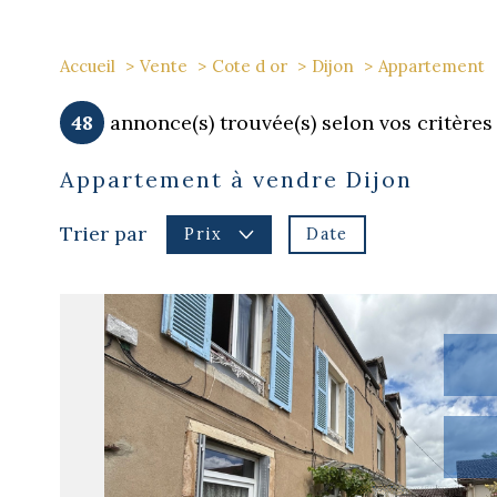
Accueil
Vente
Cote d or
Dijon
Appartement
48
annonce(s) trouvée(s) selon vos critères
Appartement à vendre Dijon
Trier par
Date
Prix
voir le