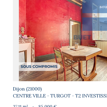
so
voir le
bien
Dijon (21000)
CENTRE VILLE - TURGOT - T2 INVESTIS
37,11 m²
-
85 000 €