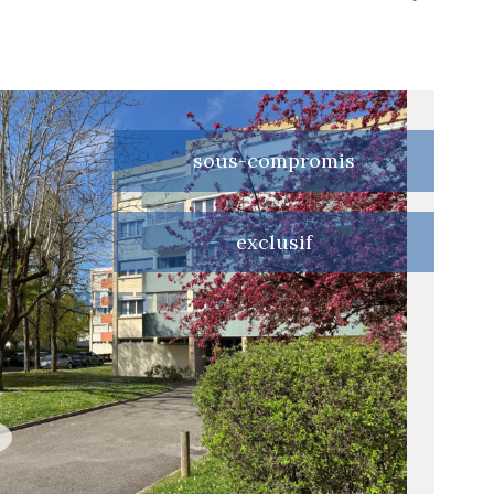
sous-compromis
exclusif
voir le
bien