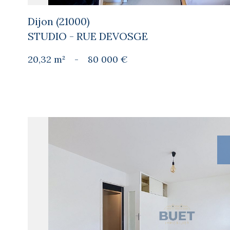
Dijon (21000)
STUDIO - RUE DEVOSGE
20,32 m²
-
80 000 €
voir le
bien