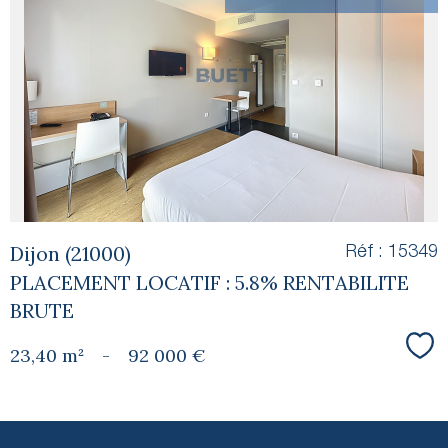
voir le
bien
Dijon (21000)
Réf : 15349
PLACEMENT LOCATIF : 5.8% RENTABILITE
BRUTE
23,40 m²
-
92 000 €
Sél