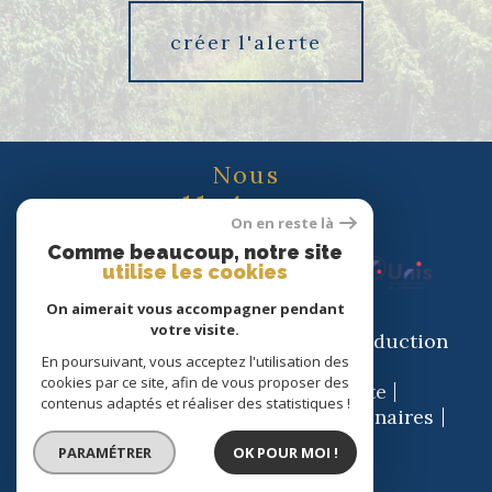
créer l'alerte
Nous
adhérons
On en reste là
Comme beaucoup, notre site
utilise les cookies
On aimerait vous accompagner pendant
votre visite.
© 2026 | Tous droits réservés | Traduction
En poursuivant, vous acceptez l'utilisation des
powered by Google |
cookies par ce site, afin de vous proposer des
Nos honoraires
Plan du site
contenus adaptés et réaliser des statistiques !
Mentions légales
Admin
Partenaires
Politique RGPD
Cookies
PARAMÉTRER
OK POUR MOI !