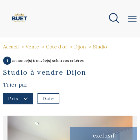
Accueil
Vente
Cote d or
Dijon
Studio
1
annonce(s) trouvée(s) selon vos critères
Studio à vendre Dijon
Trier par
Date
Prix
exclusif