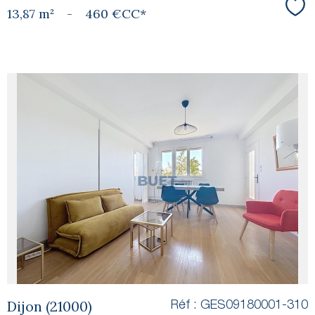
13,87 m²
-
460 €
CC*
Sél
voir le
bien
Dijon (21000)
Réf : GES09180001-310