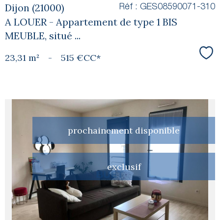
Dijon (21000)
Réf : GES08590071-310
A LOUER - Appartement de type 1 BIS
MEUBLE, situé ...
23,31 m²
-
515 €
CC*
Sél
prochainement disponible
voir le
exclusif
bien