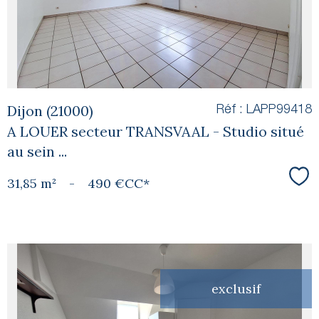
bien
Dijon (21000)
Réf : LAPP99418
A LOUER secteur TRANSVAAL - Studio situé
au sein ...
31,85 m²
-
490 €
CC*
Sél
exclusif