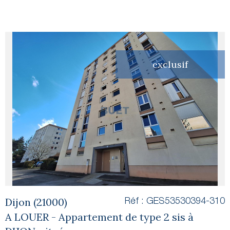
exclusif
voir le
bien
Dijon (21000)
Réf : GES53530394-310
A LOUER - Appartement de type 2 sis à