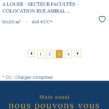
A LOUER - SECTEUR FACULTÉS -
COLOCATION RUE AMIRAL ...
63,03 m²
-
450 €
CC*
Sél
1
2
3
4
* CC : Charges comprises
Mais aussi
nous pouvons vous