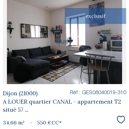
exclusif
voir le
bien
Dijon (21000)
Réf : GES08040019-310
A LOUER quartier CANAL - appartement T2
situé 57 ...
34,66 m²
-
550 €
CC*
Sél