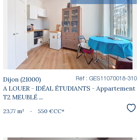
voir le
bien
Dijon (21000)
Réf : GES11070018-310
A LOUER - IDÉAL ÉTUDIANTS - Appartement
T2 MEUBLÉ ...
23,77 m²
-
550 €
CC*
Sél