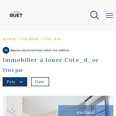
Accueil
Location
Cote d or
31
annonce(s) trouvée(s) selon vos critères
Immobilier à louer Cote_d_or
Trier par
Date
Prix
exclusif