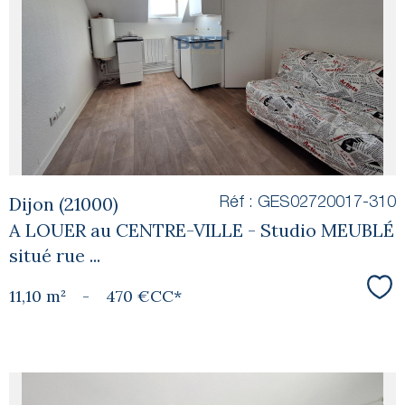
voir le
bien
Dijon (21000)
Réf : GES02720017-310
A LOUER au CENTRE-VILLE - Studio MEUBLÉ
situé rue ...
11,10 m²
-
470 €
CC*
Sél