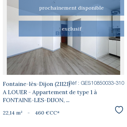
prochainement disponible
voir le
exclusif
bien
Fontaine-lès-Dijon (21121)
Réf : GES10850033-310
A LOUER - Appartement de type 1 à
FONTAINE-LES-DIJON, ...
22,14 m²
-
460 €
CC*
Sél