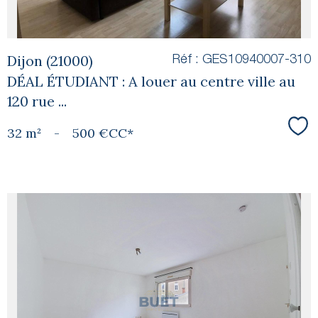
Dijon (21000)
Réf : GES10940007-310
DÉAL ÉTUDIANT : A louer au centre ville au
120 rue ...
32 m²
-
500 €
CC*
Sél
voir le