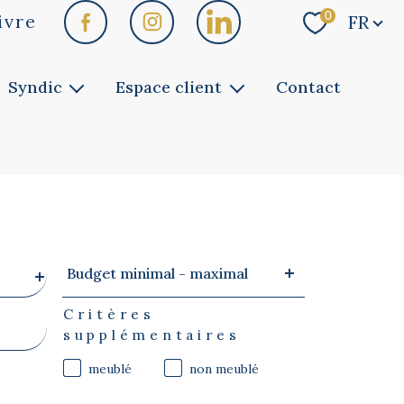
Langue
0
ivre
FR
Syndic
Espace client
Contact
Faites gérer
Vous êtes copropriétaire
Notre service
Vous êtes bailleur
Vous êtes locataire
Budget
Budget minimal - maximal
minimal
-
maximal
Critères
supplémentaires
meublé
non meublé