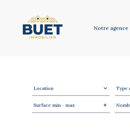
Notre agence
Notre équipe
Notre philosoph
Type
Type
VOTRE
RECHERCHE
Location
Type 
d'offre
de
bien
Surface
Nomb
Surface min - max
Nombr
min
de
-
pièces
max