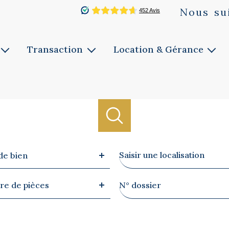
Nous
su
Transaction
Location & Gérance
Vente
Louer
ie
Faites estimer
Faites gérer
Notre service
Notre service
Biens vendus
Ville
de bien
re
Référence
e de pièces