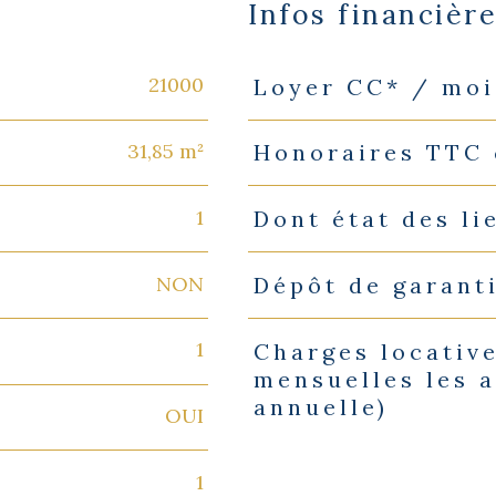
Infos financièr
21000
Loyer CC* / moi
Caractéristiques
Valeurs
31,85 m²
Honoraires TTC 
1
Dont état des li
NON
Dépôt de garant
1
Charges locative
mensuelles les a
annuelle)
OUI
1