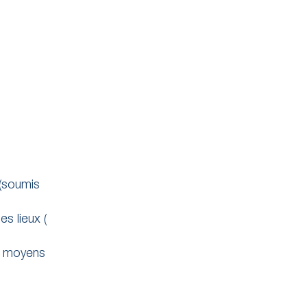
(soumis
s lieux (
ix moyens