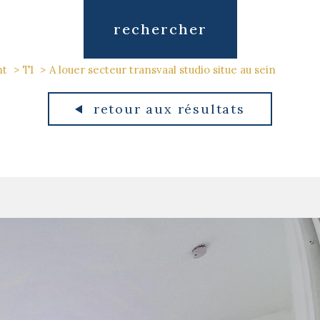
rechercher
nt
T1
A louer secteur transvaal studio situe au sein
retour aux résultats