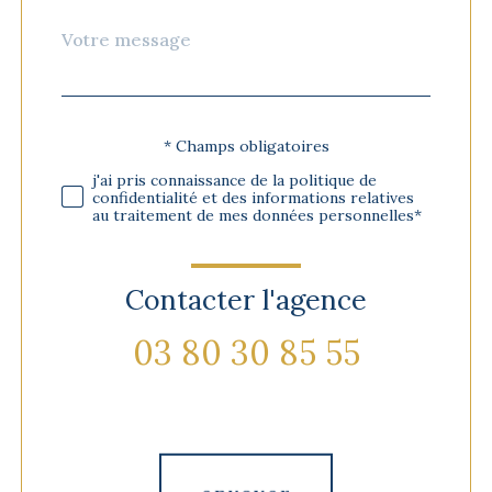
Message
Fieldset
*
par
défaut
* Champs obligatoires
Validation
j'ai pris connaissance de la politique de
confidentialité et des informations relatives
au traitement de mes données personnelles*
Contacter l'agence
03 80 30 85 55
Validation