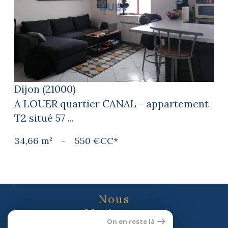
voir le bien
Dijon (21000)
A LOUER quartier CANAL - appartement
T2 situé 57 ...
34,66 m²
-
550 €
CC*
Nous
adhérons
On en reste là