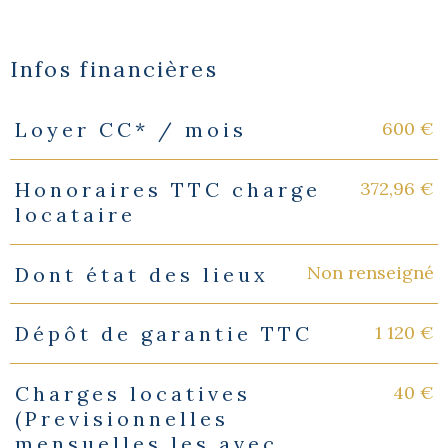
Infos financières
600 €
Loyer CC* / mois
Caractéristiques
Valeurs
372,96 €
Honoraires TTC charge
locataire
Non renseigné
Dont état des lieux
1 120 €
Dépôt de garantie TTC
40 €
Charges locatives
(Previsionnelles
mensuelles les avec