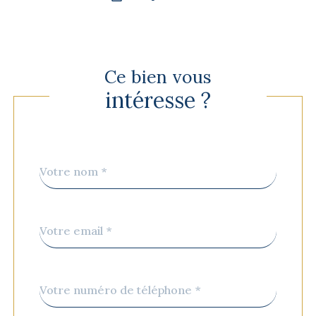
Ce bien vous
intéresse ?
Nom
Fieldset
*
par
défaut
email
*
Téléphone
*