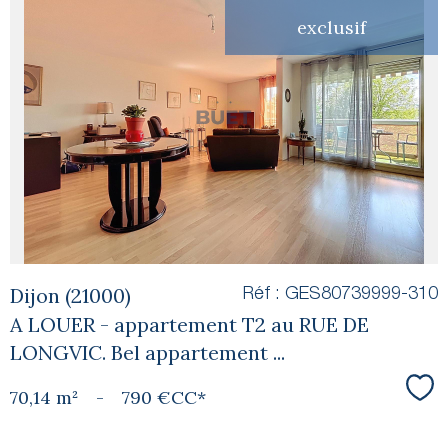
exclusif
voir le
bien
Dijon (21000)
Réf : GES80739999-310
A LOUER - appartement T2 au RUE DE
LONGVIC. Bel appartement ...
70,14 m²
-
790 €
CC*
Sél