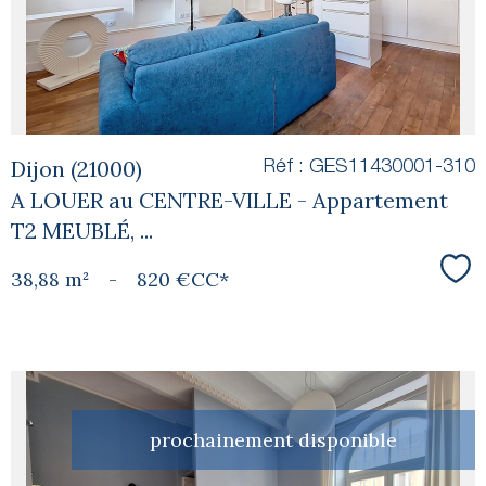
bien
Dijon (21000)
Réf : GES11430001-310
A LOUER au CENTRE-VILLE - Appartement
T2 MEUBLÉ, ...
38,88 m²
-
820 €
CC*
Sél
prochainement disponible