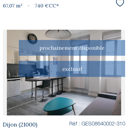
67,07 m²
-
740 €
CC*
Sél
prochainement disponible
voir le
exclusif
bien
Dijon (21000)
Réf : GES08640002-310