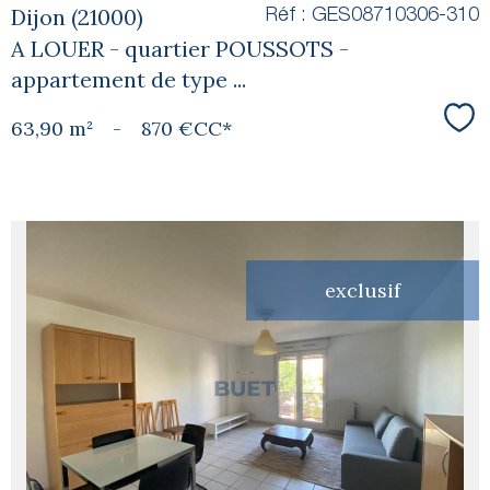
Dijon (21000)
Réf : GES08710306-310
A LOUER - quartier POUSSOTS -
appartement de type ...
63,90 m²
-
870 €
CC*
Sél
exclusif
voir le
bien