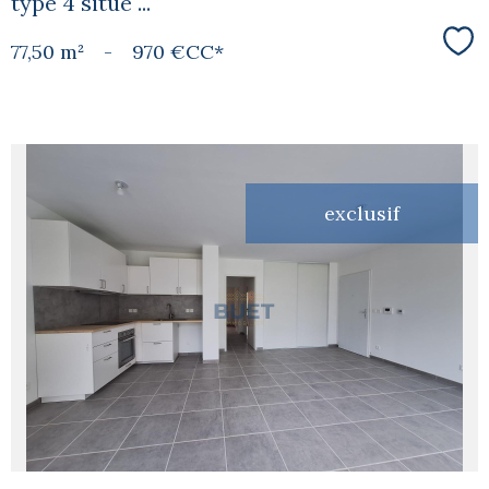
type 4 situé ...
77,50 m²
-
970 €
CC*
Sél
exclusif
voir le
bien