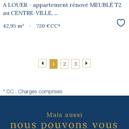
A LOUER - appartement rénové MEUBLÉ T2
au CENTRE-VILLE, ...
42,95 m²
-
720 €
CC*
Sél
1
2
3
* CC : Charges comprises
Mais aussi
nous pouvons vous