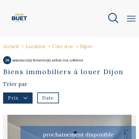
Accueil
Location
Cote d or
Dijon
26
annonce(s) trouvée(s) selon vos critères
Biens immobiliers à louer Dijon
Trier par
Date
Prix
prochainement disponible