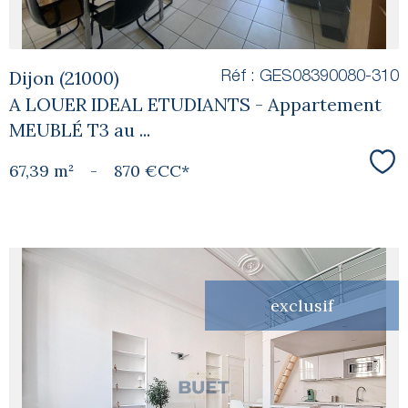
Dijon (21000)
Réf : GES08390080-310
A LOUER IDEAL ETUDIANTS - Appartement
MEUBLÉ T3 au ...
67,39 m²
-
870 €
CC*
Sél
exclusif
voir le