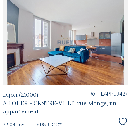
voir le
bien
Dijon (21000)
Réf : LAPP99427
A LOUER - CENTRE-VILLE, rue Monge, un
appartement ...
72,04 m²
-
995 €
CC*
Sél