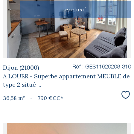
voir le
exclusif
bien
Dijon (21000)
Réf : GES11620208-310
A LOUER - Superbe appartement MEUBLE de
type 2 situé ...
36,58 m²
-
790 €
CC*
Sél