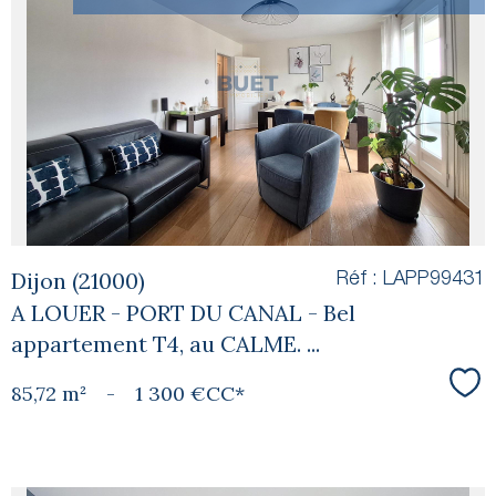
voir le
bien
Dijon (21000)
Réf : LAPP99431
A LOUER - PORT DU CANAL - Bel
appartement T4, au CALME. ...
85,72 m²
-
1 300 €
CC*
Sél