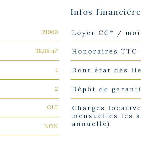
Infos financièr
21000
Loyer CC* / moi
Caractéristiques
Valeurs
38,88 m²
Honoraires TTC 
1
Dont état des li
2
Dépôt de garant
OUI
Charges locative
mensuelles les a
annuelle)
NON