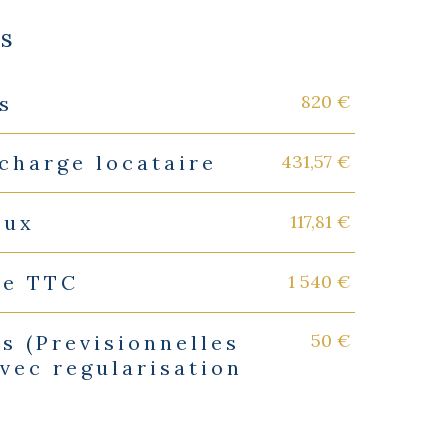
es
820 €
s
431,57 €
charge locataire
117,81 €
eux
1 540 €
ie TTC
50 €
s (Previsionnelles
vec regularisation