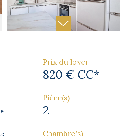
Prix du loyer
820 €
CC*
Pièce(s)
2
el
Chambre(s)
te,