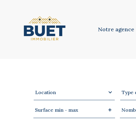
Notre agence
Notre équipe
Notre philosoph
Type
Type
VOTRE
RECHERCHE
Location
Type 
d'offre
de
bien
Surface
Nomb
Surface min - max
Nombr
min
de
-
pièces
max