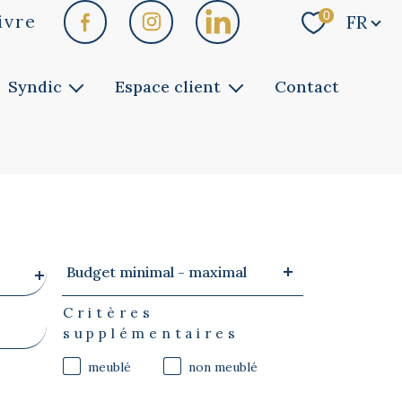
Langue
0
ivre
FR
Syndic
Espace client
Contact
Faites gérer
Vous êtes copropriétaire
Notre service
Vous êtes bailleur
Vous êtes locataire
Budget
Budget minimal - maximal
minimal
-
maximal
Critères
supplémentaires
meublé
non meublé