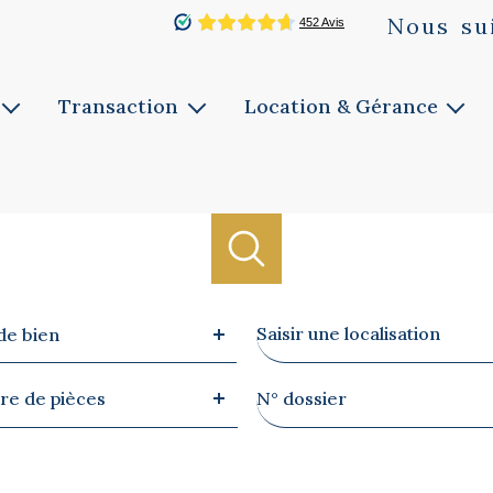
Nous
su
Transaction
Location & Gérance
Vente
Louer
ie
Faites estimer
Faites gérer
Notre service
Notre service
Biens vendus
Ville
de bien
re
Référence
e de pièces