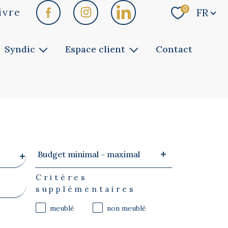
Langue
0
ivre
FR
Syndic
Espace client
Contact
Faites gérer
Vous êtes copropriétaire
Notre service
Vous êtes bailleur
Vous êtes locataire
Budget
Budget minimal - maximal
minimal
-
maximal
Critères
supplémentaires
meublé
non meublé