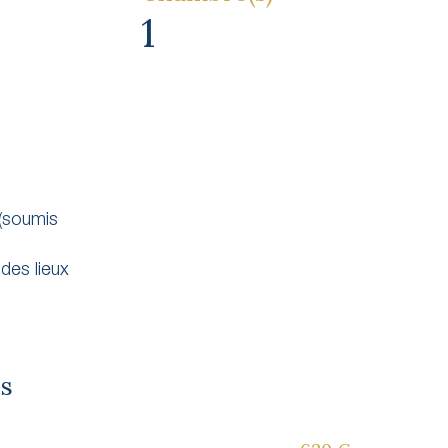
1
(soumis
des lieux
es