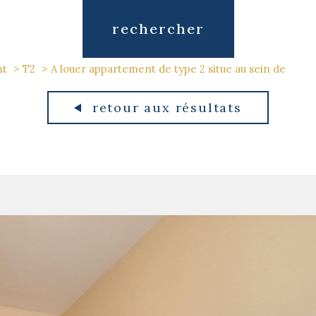
rechercher
nt
T2
A louer appartement de type 2 situe au sein de
retour aux résultats