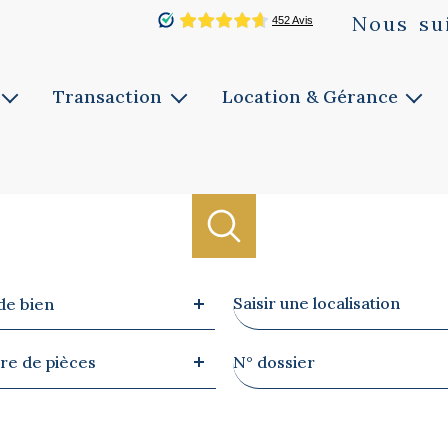
Nous
su
Transaction
Location & Gérance
Vente
Louer
ie
Faites estimer
Faites gérer
Notre service
Notre service
Biens vendus
Ville
de bien
re
Référence
e de pièces