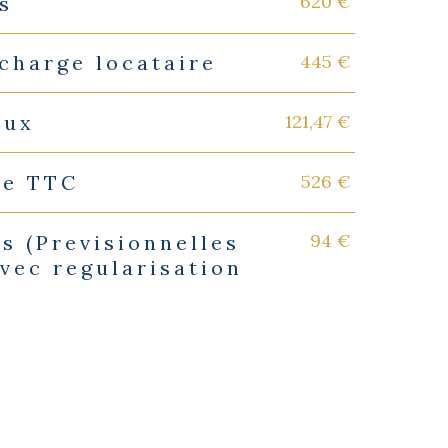
620 €
s
445 €
charge locataire
121,47 €
eux
526 €
ie TTC
94 €
s (Previsionnelles
vec regularisation