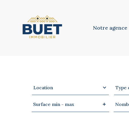
Notre agence
Notre équipe
Notre philosoph
Type
Type
VOTRE
RECHERCHE
Location
Type 
d'offre
de
bien
Surface
Nomb
Surface min - max
Nombr
min
de
-
pièces
max