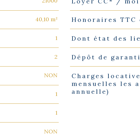
21000
Loyer CC* / moi
Caractéristiques
Valeurs
40,10 m²
Honoraires TTC 
1
Dont état des li
2
Dépôt de garant
NON
Charges locative
mensuelles les a
annuelle)
1
1
NON