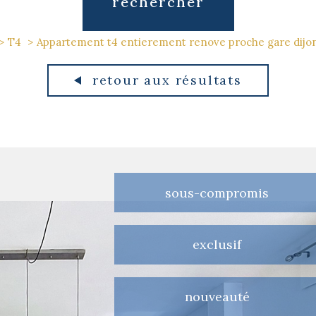
rechercher
T4
Appartement t4 entierement renove proche gare dijo
retour aux résultats
sous-compromis
exclusif
nouveauté