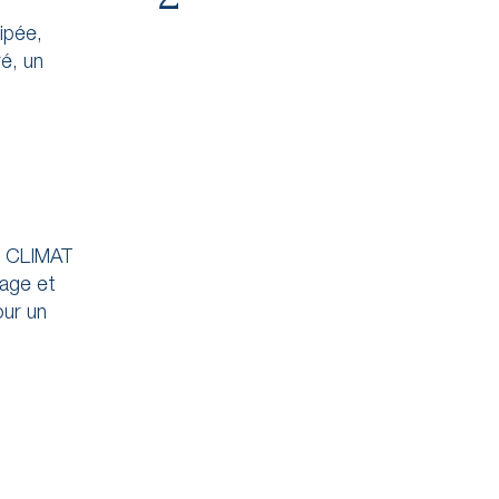
ipée,
é, un
E CLIMAT
fage et
our un