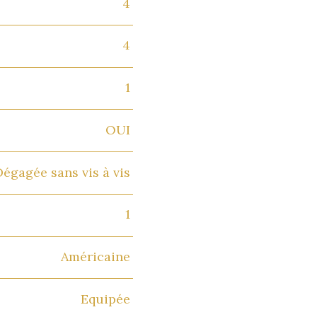
4
4
1
OUI
Dégagée sans vis à vis
1
Américaine
Equipée