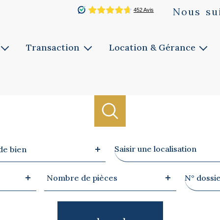
Nous
su
Transaction
Location & Gérance
Vente
Louer
ie
Faites estimer
Faites gérer
Notre service
Notre service
Biens vendus
Ville
de bien
Nombre
Référen
Nombre de pièces
de
pièces