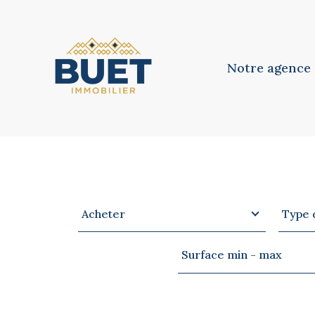
Notre agence
Notre équipe
Notre philosoph
Type
Type
VOTRE
RECHERCHE
Acheter
Type 
d'offre
de
bien
Surface
Surface min - max
min
-
max