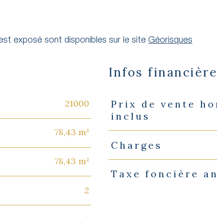
 est exposé sont disponibles sur le site
Géorisques
Infos financièr
21000
Prix de vente h
Caractéristiques
Valeurs
inclus
78,43 m²
Charges
78,43 m²
Taxe foncière a
2