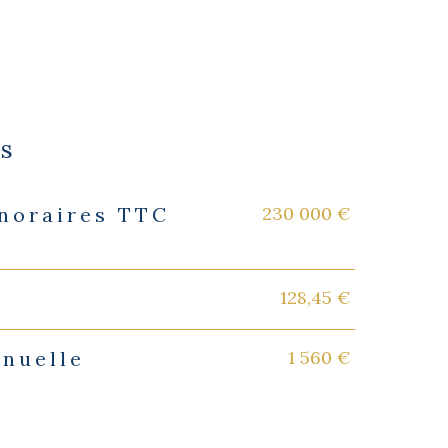
es
230 000 €
onoraires TTC
128,45 €
1 560 €
nnuelle