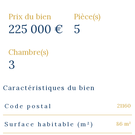
Prix du bien
Pièce(s)
225 000 €
5
Chambre(s)
3
Caractéristiques du bien
21160
Code postal
Caractéristiques
Valeurs
86 m²
Surface habitable (m²)