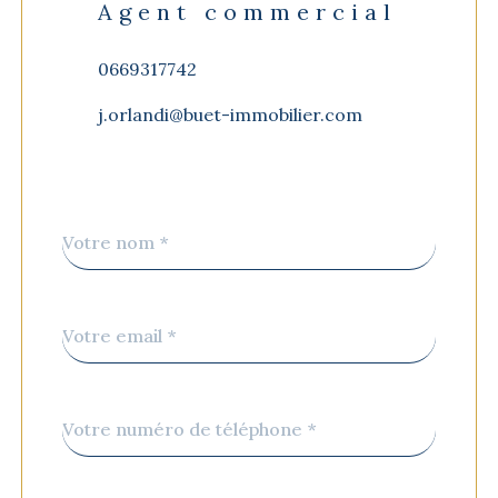
Agent commercial
0669317742
j.orlandi@buet-immobilier.com
Nom
Fieldset
*
par
défaut
email
*
Téléphone
*