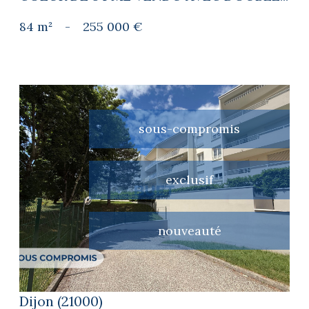
84 m²
-
255 000 €
sous-compromis
exclusif
voir le bien
nouveauté
Dijon (21000)