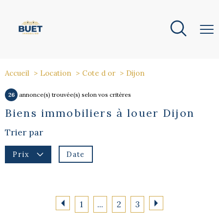
Accueil
Location
Cote d or
Dijon
26
annonce(s) trouvée(s) selon vos critères
Biens immobiliers à louer Dijon
Trier par
Date
Prix
1
...
2
3