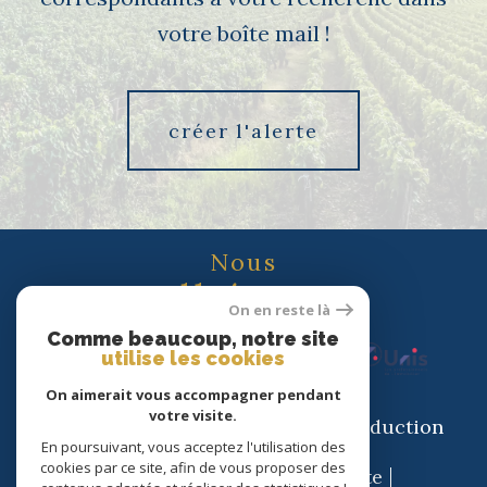
votre boîte mail !
créer l'alerte
Nous
adhérons
On en reste là
Comme beaucoup, notre site
utilise les cookies
On aimerait vous accompagner pendant
votre visite.
© 2026 | Tous droits réservés | Traduction
En poursuivant, vous acceptez l'utilisation des
powered by Google |
cookies par ce site, afin de vous proposer des
Nos honoraires
Plan du site