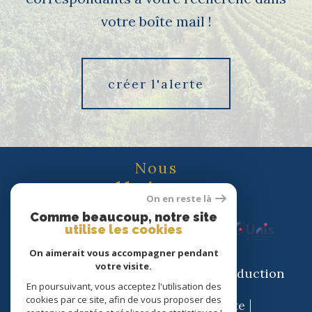
votre boîte mail !
créer l'alerte
Nous
adhérons
On en reste là
Comme beaucoup, notre site
utilise les cookies
On aimerait vous accompagner pendant
votre visite.
© 2026 | Tous droits réservés | Traduction
En poursuivant, vous acceptez l'utilisation des
powered by Google |
cookies par ce site, afin de vous proposer des
Nos honoraires
Plan du site