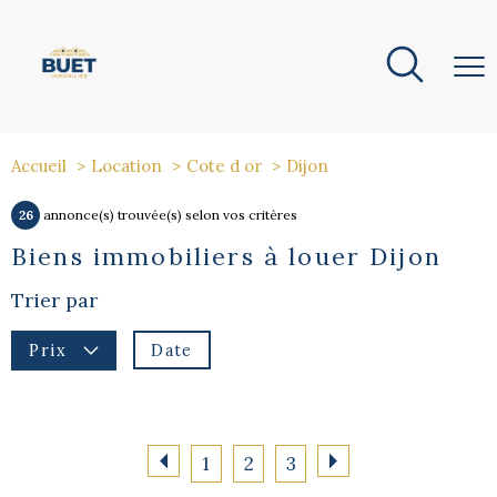
Accueil
Location
Cote d or
Dijon
26
annonce(s) trouvée(s) selon vos critères
Biens immobiliers à louer Dijon
Trier par
Date
Prix
1
2
3