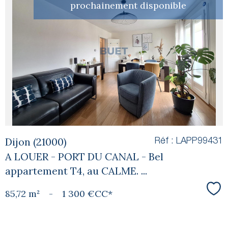
prochainement disponible
voir le
bien
Dijon (21000)
Réf : LAPP99431
A LOUER - PORT DU CANAL - Bel
appartement T4, au CALME. ...
85,72 m²
-
1 300 €
CC*
Sél