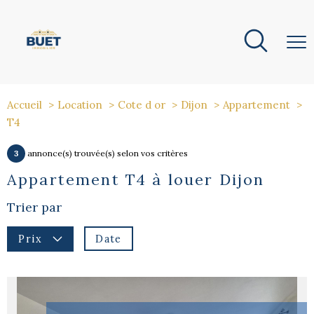
Accueil
Location
Cote d or
Dijon
Appartement
T4
3
annonce(s) trouvée(s) selon vos critères
Appartement T4 à louer Dijon
Trier par
Date
Prix