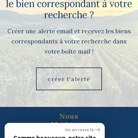
le bien correspondant à votre
recherche ?
Créer une alerte email et recevez les biens
correspondants à votre recherche dans
votre boîte mail !
créer l'alerte
Nous
adhérons
On en reste là
Comme beaucoup, notre site