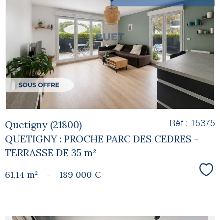
voir le
bien
Quetigny (21800)
Réf : 15375
QUETIGNY : PROCHE PARC DES CEDRES -
TERRASSE DE 35 m²
61,14 m²
-
189 000 €
Sél