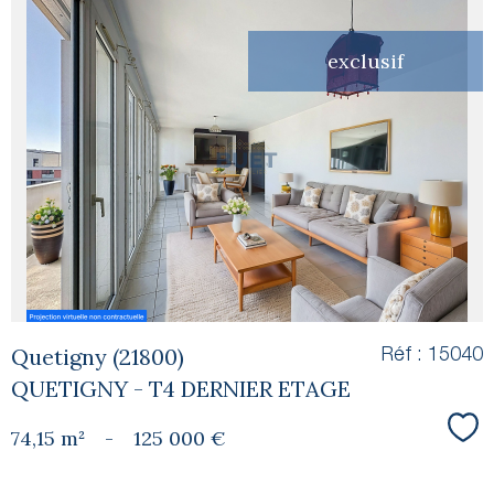
exclusif
voir le
bien
Quetigny (21800)
Réf : 15040
QUETIGNY - T4 DERNIER ETAGE
74,15 m²
-
125 000 €
Sél