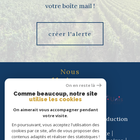
votre boîte mail !
créer l'alerte
Nous
adhérons
On en reste là
Comme beaucoup, notre site
utilise les cookies
On aimerait vous accompagner pendant
votre visite.
© 2026 | Tous droits réservés | Traduction
En poursuivant, vous acceptez l'utilisation des
powered by Google |
cookies par ce site, afin de vous proposer des
Nos honoraires
Plan du site
contenus adaptés et réaliser des statistiques !