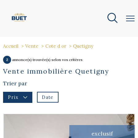
Accueil
Vente
Cote d or
Quetigny
2
annonce(s) trouvée(s) selon vos critères
Vente immobilière Quetigny
Trier par
Date
Prix
exclusif