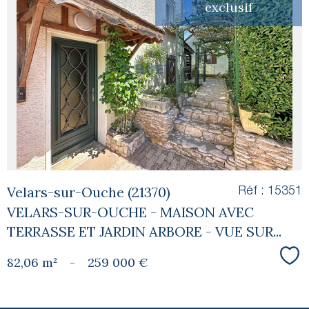
exclusif
voir le
bien
Velars-sur-Ouche (21370)
Réf : 15351
VELARS-SUR-OUCHE - MAISON AVEC
TERRASSE ET JARDIN ARBORE - VUE SUR...
82,06 m²
-
259 000 €
Sél