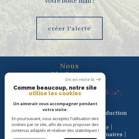
votre boîte mail !
créer l'alerte
Nous
adhérons
On en reste là
Comme beaucoup, notre site
utilise les cookies
On aimerait vous accompagner pendant
votre visite.
© 2026 | Tous droits réservés | Traduction
En poursuivant, vous acceptez l'utilisation des
powered by Google |
cookies par ce site, afin de vous proposer des
Nos honoraires
Plan du site
contenus adaptés et réaliser des statistiques !
Mentions légales
Admin
Partenaires