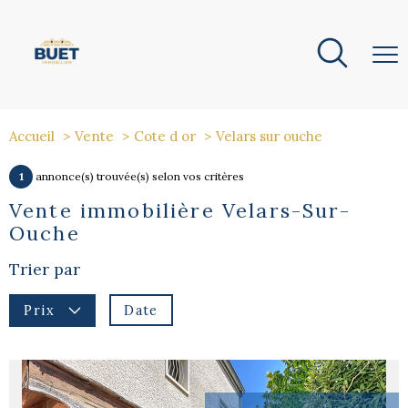
Accueil
Vente
Cote d or
Velars sur ouche
1
annonce(s) trouvée(s) selon vos critères
Vente immobilière Velars-Sur-
Ouche
Trier par
Date
Prix