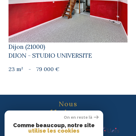
voir le bien
Dijon (21000)
DIJON - STUDIO UNIVERSITE
23 m²
-
79 000 €
Nous
adhérons
On en reste là
Comme beaucoup, notre site
utilise les cookies