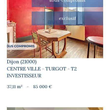
sous-compromis
exclusif
voir le bien
Dijon (21000)
CENTRE VILLE - TURGOT - T2
INVESTISSEUR
37,11 m²
-
85 000 €