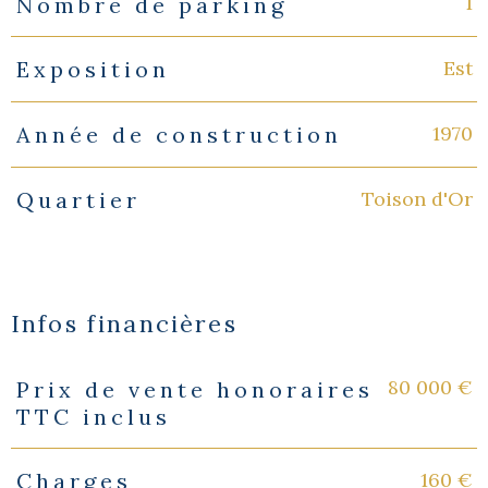
1
Nombre de parking
Est
Exposition
1970
Année de construction
Toison d'Or
Quartier
Infos financières
80 000 €
Prix de vente honoraires
Caractéristiques
Valeurs
TTC inclus
160 €
Charges