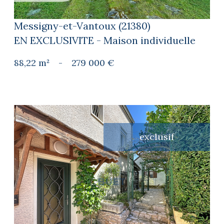
Messigny-et-Vantoux (21380)
EN EXCLUSIVITE - Maison individuelle
88,22 m²
-
279 000 €
exclusif
voir le bien