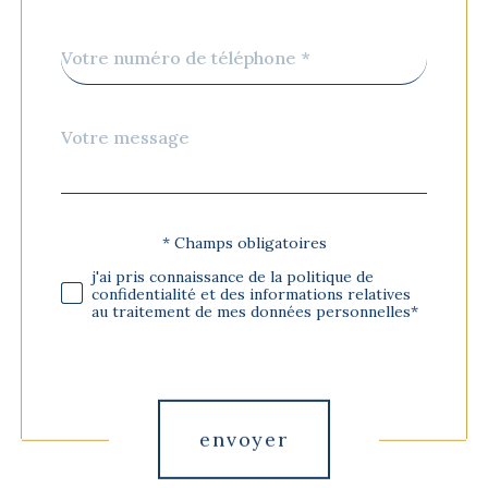
Téléphone
*
Message
Fieldset
*
par
défaut
* Champs obligatoires
Validation
j'ai pris connaissance de la politique de
confidentialité et des informations relatives
au traitement de mes données personnelles*
Validation
envoyer