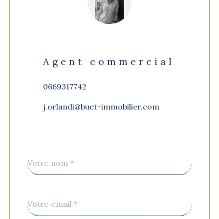
Agent commercial
0669317742
j.orlandi@buet-immobilier.com
Nom
Fieldset
*
par
défaut
email
*