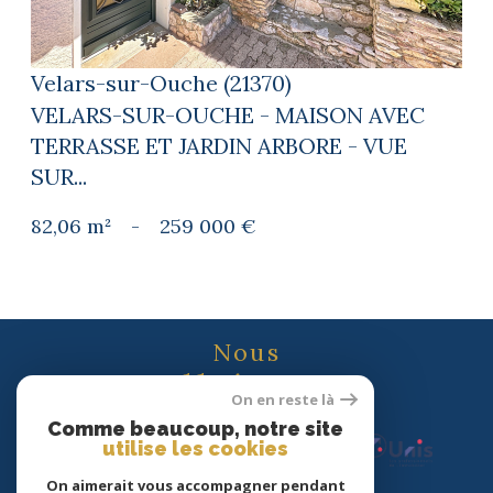
Velars-sur-Ouche (21370)
VELARS-SUR-OUCHE - MAISON AVEC
TERRASSE ET JARDIN ARBORE - VUE
SUR...
82,06 m²
-
259 000 €
Nous
adhérons
On en reste là
Comme beaucoup, notre site
utilise les cookies
On aimerait vous accompagner pendant