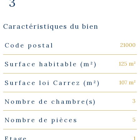
3
Caractéristiques du bien
21000
Code postal
Caractéristiques
Valeurs
125 m²
Surface habitable (m²)
107 m²
Surface loi Carrez (m²)
3
Nombre de chambre(s)
5
Nombre de pièces
1
Etage