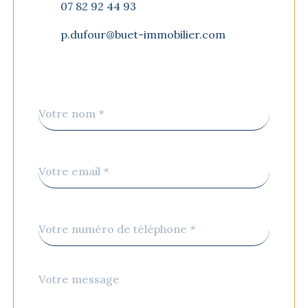
07 82 92 44 93
p.dufour@buet-immobilier.com
Nom
Fieldset
*
par
défaut
email
*
Téléphone
*
Message
Fieldset
*
par