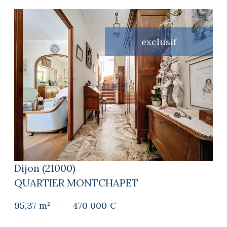
exclusif
voir le bien
Dijon (21000)
QUARTIER MONTCHAPET
95,37 m²
-
470 000 €