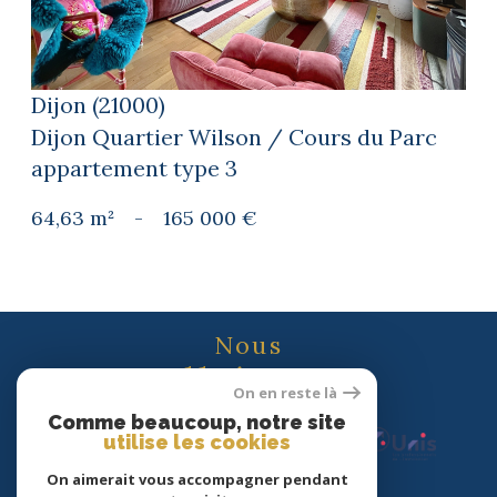
Dijon (21000)
Dijon Quartier Wilson / Cours du Parc
appartement type 3
64,63 m²
-
165 000 €
Nous
adhérons
On en reste là
Comme beaucoup, notre site
utilise les cookies
On aimerait vous accompagner pendant