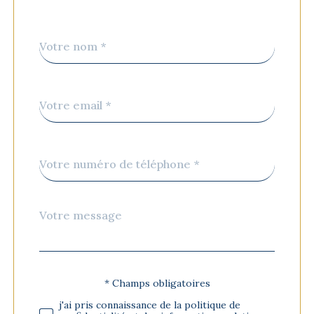
Nom
Fieldset
*
par
défaut
email
*
Téléphone
*
Message
Fieldset
*
par
défaut
* Champs obligatoires
Validation
j'ai pris connaissance de la politique de