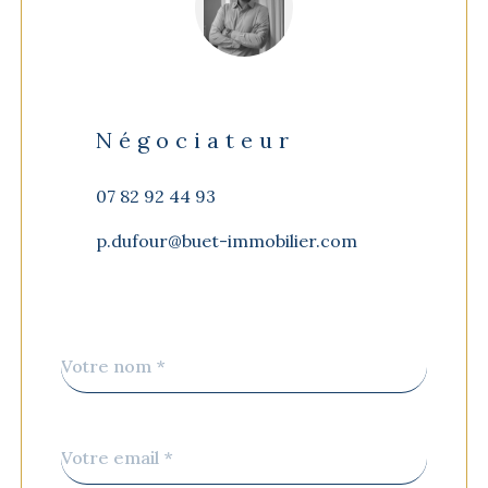
Négociateur
07 82 92 44 93
p.dufour@buet-immobilier.com
Nom
Fieldset
*
par
défaut
email
*