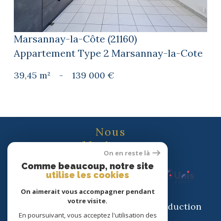
Marsannay-la-Côte (21160)
Appartement Type 2 Marsannay-la-Cote
39,45 m²
-
139 000 €
Nous
adhérons
On en reste là
Comme beaucoup, notre site
utilise les cookies
On aimerait vous accompagner pendant
votre visite.
© 2026 | Tous droits réservés | Traduction
En poursuivant, vous acceptez l'utilisation des
powered by Google |