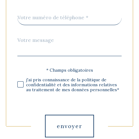
Téléphone
*
Message
Fieldset
*
par
défaut
* Champs obligatoires
Validation
j'ai pris connaissance de la politique de
confidentialité et des informations relatives
au traitement de mes données personnelles*
Validation
envoyer