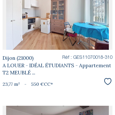
voir le
bien
Dijon (21000)
Réf : GES11070018-310
A LOUER - IDÉAL ÉTUDIANTS - Appartement
T2 MEUBLÉ ...
23,77 m²
-
550 €
CC*
Sél