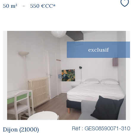
50 m²
-
550 €
CC*
Sél
exclusif
voir le
bien
Dijon (21000)
Réf : GES08590071-310