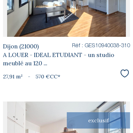
bien
Dijon (21000)
Réf : GES10940038-310
A LOUER - IDEAL ETUDIANT - un studio
meublé au 120 ...
27,91 m²
-
570 €
CC*
Sél
exclusif