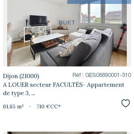
voir le
bien
Dijon (21000)
Réf : GES08890001-310
A LOUER secteur FACULTÉS- Appartement
de type 3, ...
61,85 m²
-
710 €
CC*
Sél