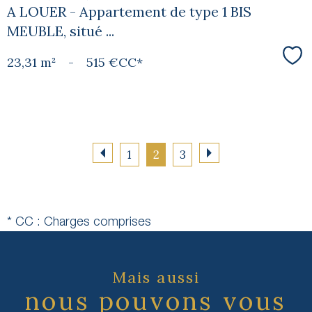
A LOUER - Appartement de type 1 BIS
MEUBLE, situé ...
23,31 m²
-
515 €
CC*
Sél
1
2
3
* CC : Charges comprises
Mais aussi
nous pouvons vous