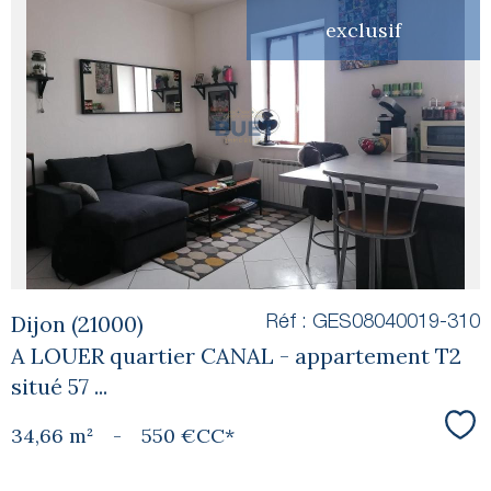
exclusif
voir le
bien
Dijon (21000)
Réf : GES08040019-310
A LOUER quartier CANAL - appartement T2
situé 57 ...
34,66 m²
-
550 €
CC*
Sél