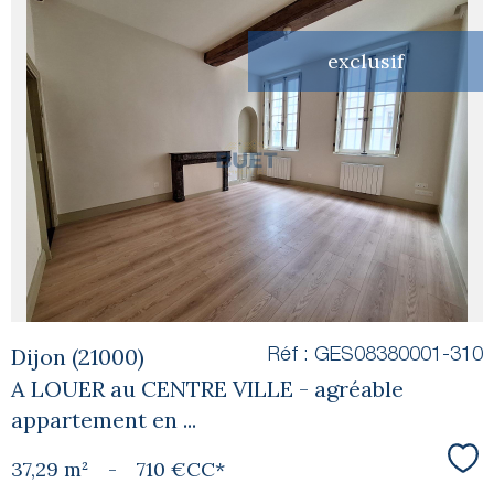
exclusif
voir le
bien
Dijon (21000)
Réf : GES08380001-310
A LOUER au CENTRE VILLE - agréable
appartement en ...
37,29 m²
-
710 €
CC*
Sél