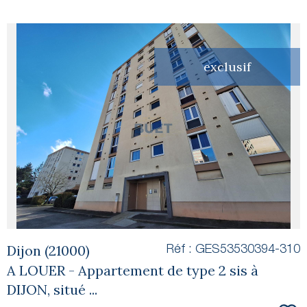
exclusif
voir le
bien
Dijon (21000)
Réf : GES53530394-310
A LOUER - Appartement de type 2 sis à
DIJON, situé ...