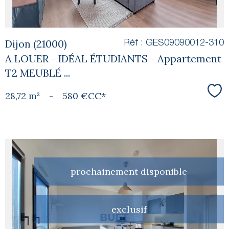
Dijon (21000)
Réf : GES09090012-310
A LOUER - IDÉAL ÉTUDIANTS - Appartement
T2 MEUBLÉ ...
28,72 m²
-
580 €
CC*
Sél
prochainement disponible
voir le
exclusif