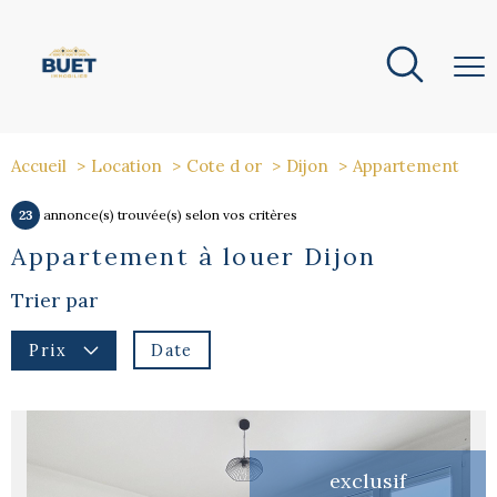
Accueil
Location
Cote d or
Dijon
Appartement
23
annonce(s) trouvée(s) selon vos critères
Appartement à louer Dijon
Trier par
Date
Prix
exclusif