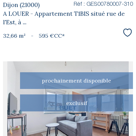
Dijon (21000)
Réf : GES00780007-310
A LOUER - Appartement T1BIS situé rue de
l'Est, à ...
32,66 m²
-
595 €
CC*
Sél
prochainement disponible
voir le
exclusif
bien