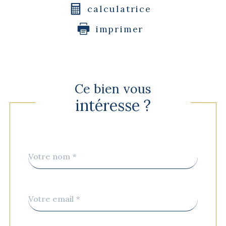
calculatrice
imprimer
Ce bien vous
intéresse ?
Nom
Fieldset
*
par
défaut
email
*