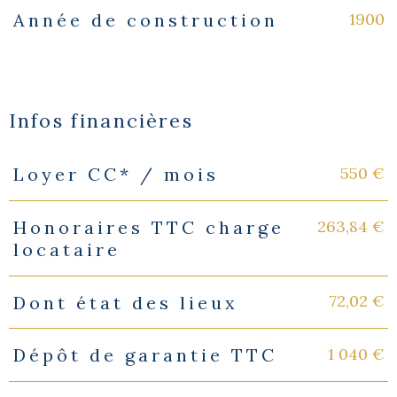
1900
Année de construction
Infos financières
550 €
Loyer CC* / mois
Caractéristiques
Valeurs
263,84 €
Honoraires TTC charge
locataire
72,02 €
Dont état des lieux
1 040 €
Dépôt de garantie TTC