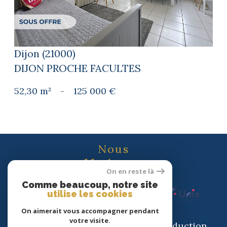
Dijon (21000)
DIJON PROCHE FACULTES
52,30 m²
-
125 000 €
Nous
adhérons
On en reste là
Comme beaucoup, notre site
utilise les cookies
On aimerait vous accompagner pendant
votre visite.
© 2026 | Tous droits réservés | Traduction