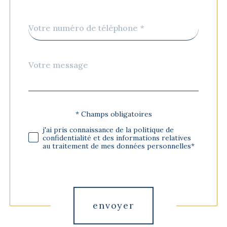
Téléphone
*
Message
Fieldset
*
par
défaut
* Champs obligatoires
Validation
j'ai pris connaissance de la politique de
confidentialité et des informations relatives
au traitement de mes données personnelles*
Validation
envoyer