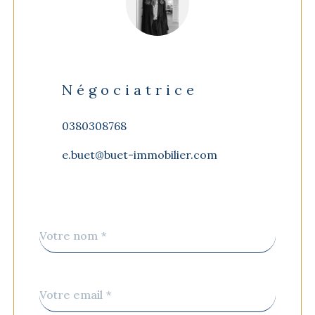
Négociatrice
0380308768
e.buet@buet-immobilier.com
Nom
Fieldset
*
par
défaut
email
*