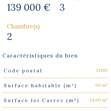
139 000 €
3
Chambre(s)
2
Caractéristiques du bien
21160
Code postal
Caractéristiques
Valeurs
60 m²
Surface habitable (m²)
34,60 m²
Surface loi Carrez (m²)