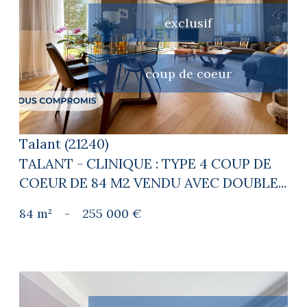
exclusif
voir le bien
coup de coeur
Talant (21240)
TALANT - CLINIQUE : TYPE 4 COUP DE
COEUR DE 84 M2 VENDU AVEC DOUBLE...
84 m²
-
255 000 €