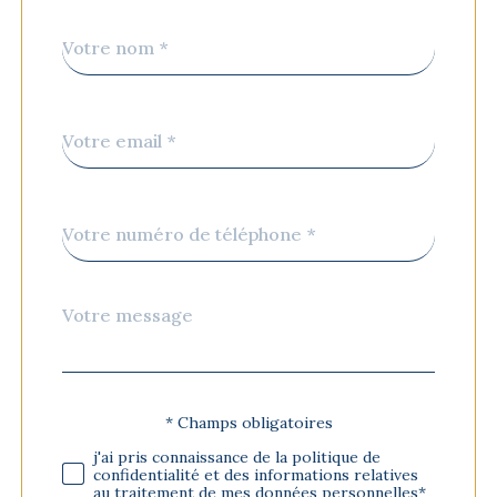
Nom
Fieldset
*
par
défaut
email
*
Téléphone
*
Message
Fieldset
*
par
défaut
* Champs obligatoires
Validation
j'ai pris connaissance de la politique de
confidentialité et des informations relatives
au traitement de mes données personnelles*