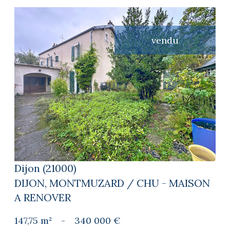
vendu
voir le bien
Dijon (21000)
DIJON, MONTMUZARD / CHU - MAISON
A RENOVER
147,75 m²
-
340 000 €