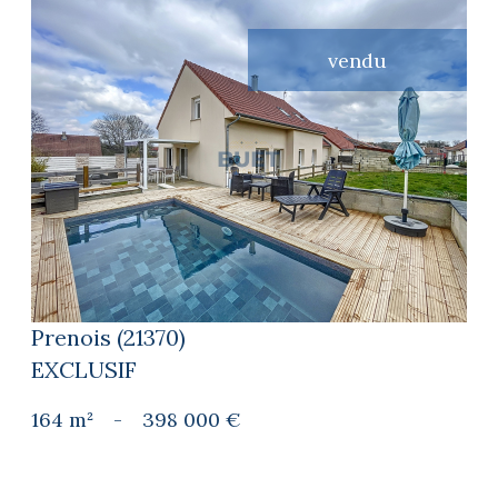
vendu
voir le bien
Prenois (21370)
EXCLUSIF
164 m²
-
398 000 €