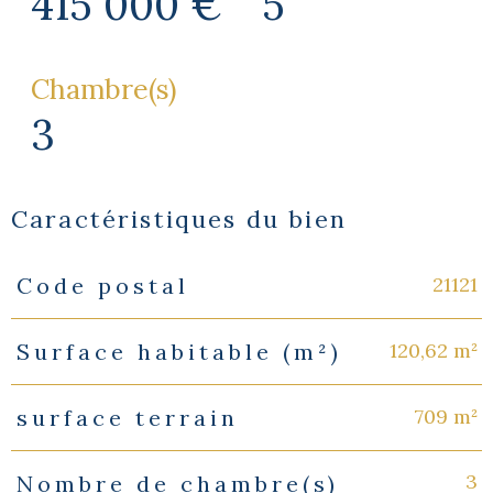
415 000 €
5
Chambre(s)
3
Caractéristiques du bien
21121
Code postal
Caractéristiques
Valeurs
120,62 m²
Surface habitable (m²)
709 m²
surface terrain
3
Nombre de chambre(s)