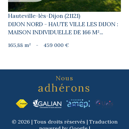
Hauteville-lès-Dijon (21121)
DIJON NORD - HAUTE VILLE LES DIJON :
MAISON INDIVIDUELLE DE 166 M²...
165,88 m²
-
459 000 €
Nous
adhérons
© 2026 | Tous droits réservés | Traduction
powered by Google |