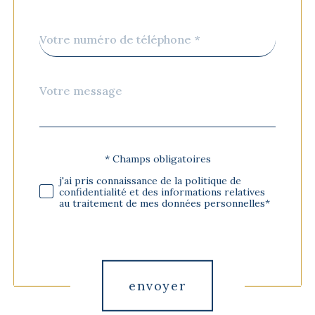
Téléphone
*
Message
Fieldset
*
par
défaut
* Champs obligatoires
Validation
j'ai pris connaissance de la politique de
confidentialité et des informations relatives
au traitement de mes données personnelles*
Validation
envoyer