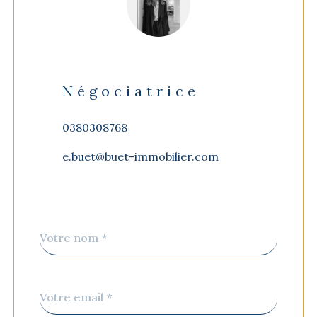
Négociatrice
0380308768
e.buet@buet-immobilier.com
Nom
Fieldset
*
par
défaut
email
*