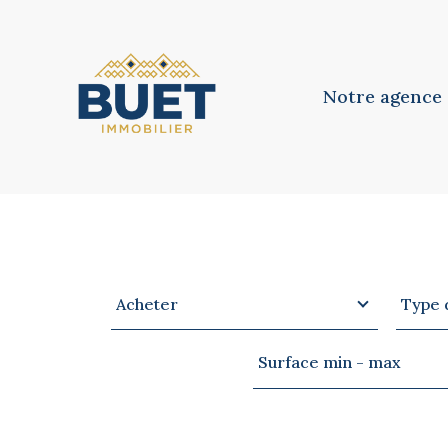
Notre agence
Notre équipe
Notre philosoph
Type
Type
VOTRE
RECHERCHE
Acheter
Type 
d'offre
de
bien
Surface
Surface min - max
min
-
max