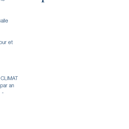
alle
our et
E CLIMAT
 par an
 -