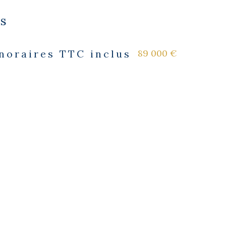
es
89 000 €
noraires TTC inclus