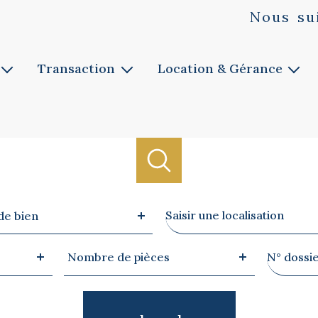
Nous
su
Transaction
Location & Gérance
Vente
Louer
ie
Faites estimer
Faites gérer
Notre service
Notre service
Biens vendus
Ville
de bien
Nombre
Référen
Nombre de pièces
de
pièces