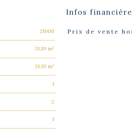
Infos financièr
21000
Prix de vente ho
Caractéristiques
Valeurs
31,10 m²
31,10 m²
1
2
1