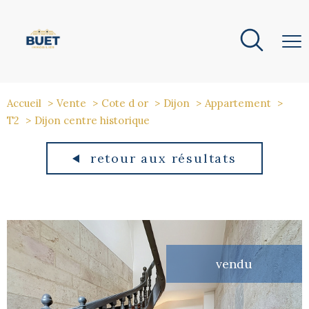
Accueil
Vente
Cote d or
Dijon
Appartement
T2
Dijon centre historique
retour aux résultats
vendu