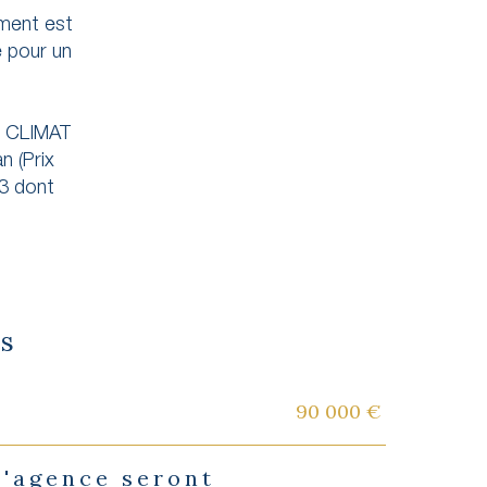
ement est
e pour un
E CLIMAT
n (Prix
13 dont
es
90 000 €
d'agence seront