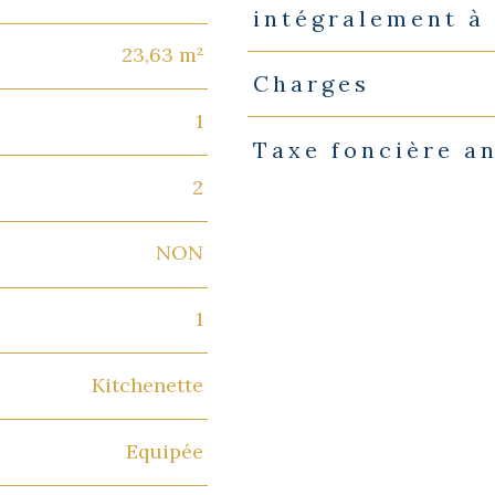
intégralement à
23,63 m²
Charges
1
Taxe foncière a
2
NON
1
Kitchenette
Equipée