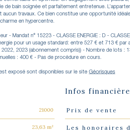
alle de bain soignée et parfaitement entretenue. L’appart
t aucun travaux. Ce bien constitue une opportunité idéal
e charme en hypercentre.
endeur - Mandat n° 15223 - CLASSE ENERGIE : D - CLASS
ergie pour un usage standard: entre 527 € et 713 € par a
 2022, 2023 (abonnement compris)) - Nombre de lots : 
nuelles : 400 € - Pas de procédure en cours.
 est exposé sont disponibles sur le site
Géorisques
Infos financièr
21000
Prix de vente
Caractéristiques
Valeurs
23,63 m²
Les honoraires 