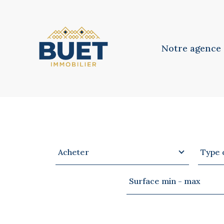
Notre agence
Notre équipe
Notre philosoph
Type
Type
VOTRE
RECHERCHE
Acheter
Type 
d'offre
de
bien
Surface
Surface min - max
min
-
max