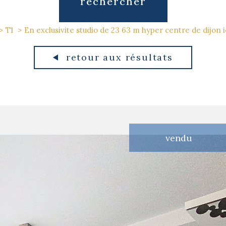
rechercher
T1
En exclusivite studio de 23 63 m hyper centre de dijon 
retour aux résultats
vendu