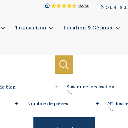
Nous
su
Transaction
Location & Gérance
Vente
Louer
ie
Faites estimer
Faites gérer
Notre service
Notre service
Biens vendus
Ville
de bien
Nombre
Référen
Nombre de pièces
de
pièces