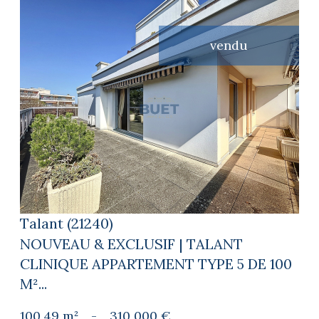
vendu
voir le bien
Talant (21240)
NOUVEAU & EXCLUSIF | TALANT
CLINIQUE APPARTEMENT TYPE 5 DE 100
M²...
100,49 m²
-
310 000 €