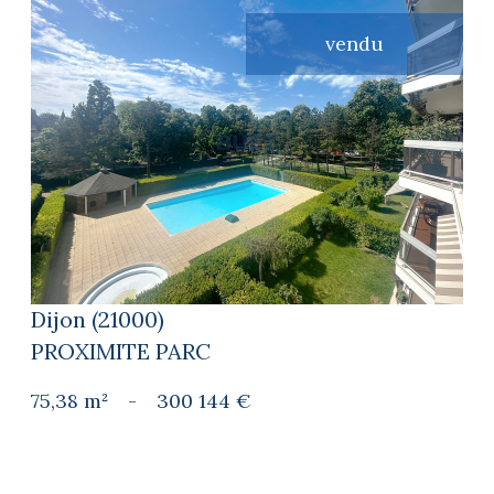
vendu
voir le bien
Dijon (21000)
PROXIMITE PARC
75,38 m²
-
300 144 €