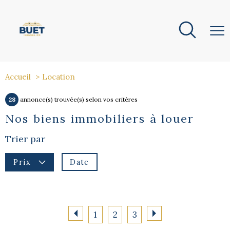
Accueil
Location
28
annonce(s) trouvée(s) selon vos critères
Nos biens immobiliers à louer
Trier par
Date
Prix
1
2
3