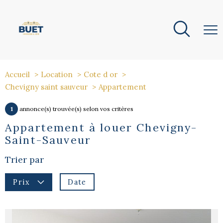
Accueil
Location
Cote d or
Chevigny saint sauveur
Appartement
1
annonce(s) trouvée(s) selon vos critères
Appartement à louer Chevigny-
Saint-Sauveur
Trier par
Date
Prix