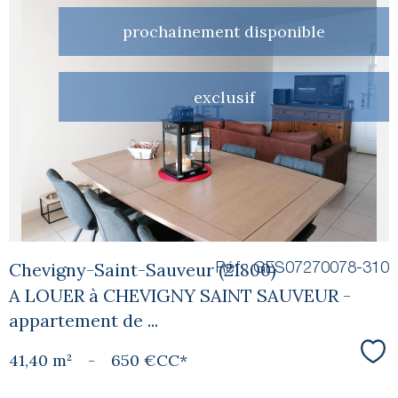
prochainement disponible
voir le
exclusif
bien
Chevigny-Saint-Sauveur (21800)
Réf : GES07270078-310
A LOUER à CHEVIGNY SAINT SAUVEUR -
appartement de ...
41,40 m²
-
650 €
CC*
Sél