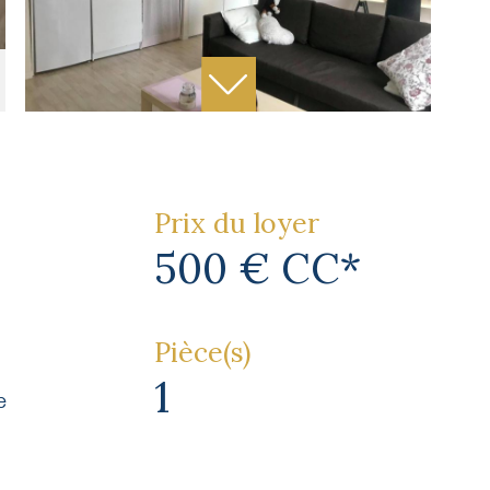
Prix du loyer
500 €
CC*
Pièce(s)
1
e