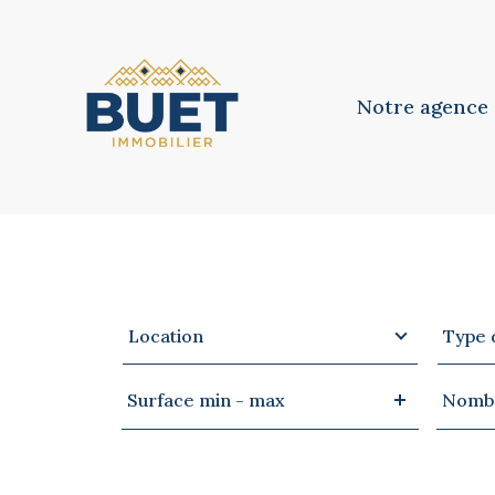
Notre agence
Notre équipe
Notre philosoph
Type
Type
VOTRE
RECHERCHE
Location
Type 
d'offre
de
bien
Surface
Nomb
Surface min - max
Nombr
min
de
-
pièces
max