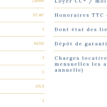
21000
Loyer CC* / moi
Caractéristiques
Valeurs
32 m²
Honoraires TTC 
1
Dont état des li
NON
Dépôt de garant
1
Charges locative
mensuelles les a
annuelle)
1
OUI
1