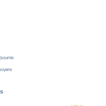
(soumis
 moyens
es