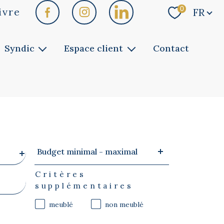
Langue
0
ivre
FR
Syndic
Espace client
Contact
Faites gérer
Vous êtes copropriétaire
Notre service
Vous êtes bailleur
Vous êtes locataire
Budget
Budget minimal - maximal
minimal
-
maximal
Critères
supplémentaires
meublé
non meublé