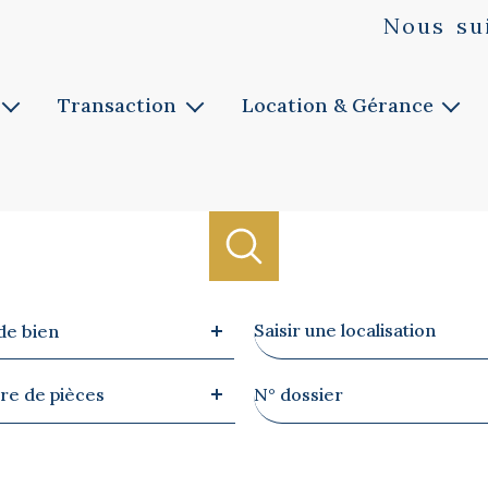
Nous
su
Transaction
Location & Gérance
Vente
Louer
ie
Faites estimer
Faites gérer
Notre service
Notre service
Biens vendus
Ville
de bien
re
Référence
e de pièces