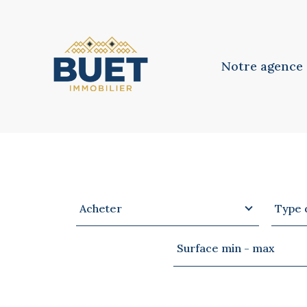
Notre agence
Notre équipe
Notre philosoph
Type
Type
VOTRE
RECHERCHE
Acheter
Type 
d'offre
de
bien
Surface
Surface min - max
min
-
max