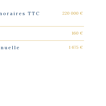
220 000 €
onoraires TTC
160 €
1 675 €
nnuelle