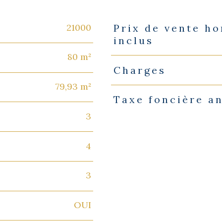
21000
Prix de vente h
Caractéristiques
Valeurs
inclus
80 m²
Charges
79,93 m²
Taxe foncière a
3
4
3
OUI