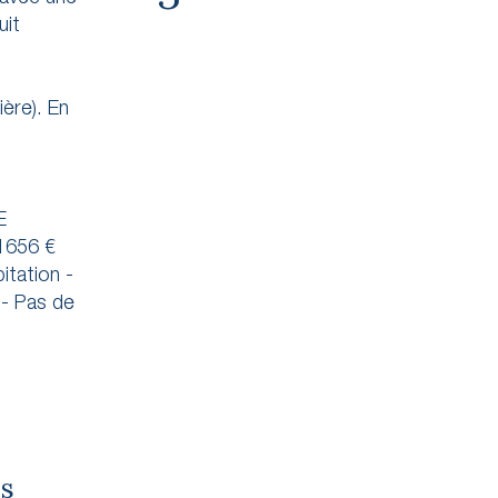
uit
ère). En
E
 1656 €
itation -
 - Pas de
es